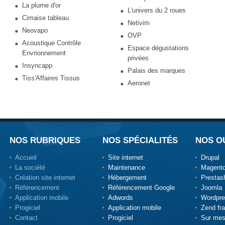
La plume d'or
L'univers du 2 roues
Cimaise tableau
Netivim
Neovapo
OVP
Acoustique Contrôle
Espace dégustations
Envrionnement
privées
Insyncapp
Palais des marques
Tiss'Affaires Tissus
Aeronet
NOS RUBRIQUES
NOS SPÉCIALITÉS
NOS O
Accueil
Site internet
Drupal
La société
Maintenance
Magent
Création site internet
Hébergement
Prestas
Référencement
Référencement Google
Joomla
Application mobile
Adwords
Wordpr
Progiciel
Application mobile
Zend fr
Contact
Progiciel
Sur mes