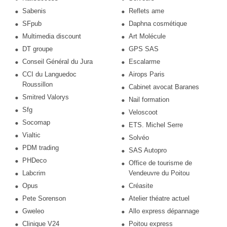
Sabenis
Reflets ame
SFpub
Daphna cosmétique
Multimedia discount
Art Molécule
DT groupe
GPS SAS
Conseil Général du Jura
Escalarme
CCI du Languedoc
Airops Paris
Roussillon
Cabinet avocat Baranes
Smitred Valorys
Nail formation
Sfg
Veloscoot
Socomap
ETS. Michel Serre
Vialtic
Solvéo
PDM trading
SAS Autopro
PHDeco
Office de tourisme de
Labcrim
Vendeuvre du Poitou
Opus
Créasite
Pete Sorenson
Atelier théatre actuel
Gweleo
Allo express dépannage
Clinique V24
Poitou express