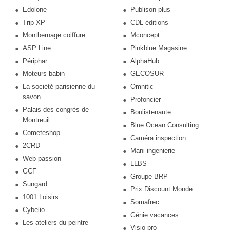
Edolone
Publison plus
Trip XP
CDL éditions
Montbernage coiffure
Mconcept
ASP Line
Pinkblue Magasine
Périphar
AlphaHub
Moteurs babin
GECOSUR
La société parisienne du
Omnitic
savon
Profoncier
Palais des congrés de
Boulistenaute
Montreuil
Blue Ocean Consulting
Cometeshop
Caméra inspection
2CRD
Mani ingenierie
Web passion
LLBS
GCF
Groupe BRP
Sungard
Prix Discount Monde
1001 Loisirs
Somafrec
Cybelio
Génie vacances
Les ateliers du peintre
Visio pro