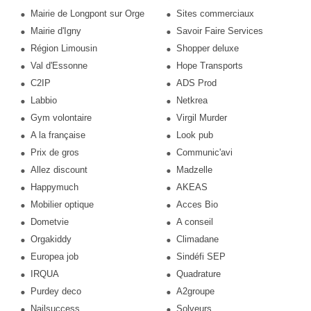
Mairie de Longpont sur Orge
Sites commerciaux
Mairie d'Igny
Savoir Faire Services
Région Limousin
Shopper deluxe
Val d'Essonne
Hope Transports
C2IP
ADS Prod
Labbio
Netkrea
Gym volontaire
Virgil Murder
A la française
Look pub
Prix de gros
Communic'avi
Allez discount
Madzelle
Happymuch
AKEAS
Mobilier optique
Acces Bio
Dometvie
A conseil
Orgakiddy
Climadane
Europea job
Sindéfi SEP
IRQUA
Quadrature
Purdey deco
A2groupe
Nailsuccess
Solveurs